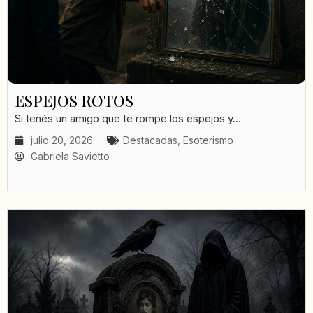
ESPEJOS ROTOS
Si tenés un amigo que te rompe los espejos y...
julio 20, 2026
Destacadas
,
Esoterismo
Gabriela Savietto