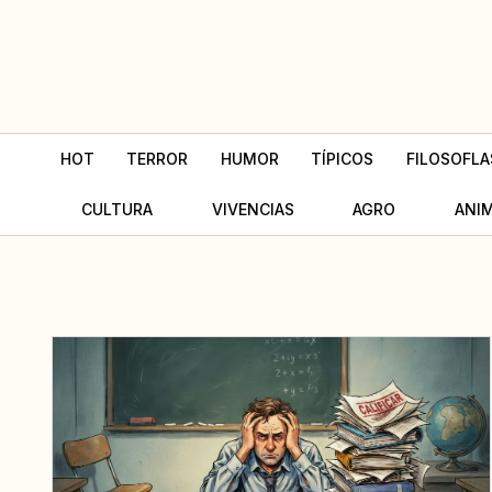
Ir
al
contenido
HOT
TERROR
HUMOR
TÍPICOS
FILOSOFLA
CULTURA
VIVENCIAS
AGRO
ANI