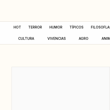
Ir
al
contenido
HOT
TERROR
HUMOR
TÍPICOS
FILOSOFLA
CULTURA
VIVENCIAS
AGRO
ANI