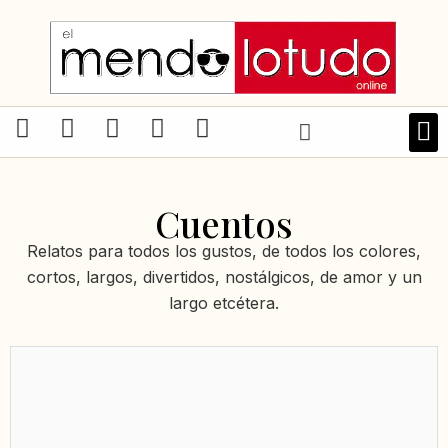
Ir
al
contenido
F
I
X
T
W
a
n
-
i
h
LIBRO
c
s
t
k
a
e
t
w
t
t
Cuentos
b
a
i
o
s
o
g
t
k
a
Relatos para todos los gustos, de todos los colores,
o
r
t
p
cortos, largos, divertidos, nostálgicos, de amor y un
k
a
e
p
largo etcétera.
-
m
r
f
Página
Página
Página
Página
Página