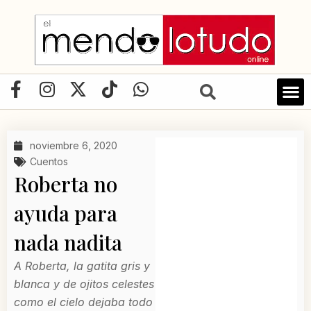
Ir
al
contenido
F
I
X
T
W
a
n
-
i
h
c
s
t
k
a
e
t
w
t
t
noviembre 6, 2020
b
a
i
o
s
Cuentos
o
g
t
k
a
Roberta no
o
r
t
p
ayuda para
k
a
e
p
-
m
r
nada nadita
f
A Roberta, la gatita gris y
blanca y de ojitos celestes
como el cielo dejaba todo