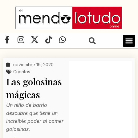
Ir
al
contenido
F
I
X
T
W
a
n
-
i
h
c
s
t
k
a
e
t
w
t
t
noviembre 19, 2020
b
a
i
o
s
Cuentos
o
g
t
k
a
Las golosinas
o
r
t
p
mágicas
k
a
e
p
-
m
r
Un niño de barrio
f
descubre que tiene un
increíble poder al comer
golosinas.