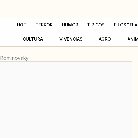
Ir
al
contenido
HOT
TERROR
HUMOR
TÍPICOS
FILOSOFLA
CULTURA
VIVENCIAS
AGRO
ANI
Rominovsky
Página
Página