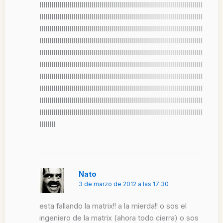
IIIIIIIIIIIIIIIIIIIIIIIIIIIIIIIIIIIIIIIIIIIIIIIIIIIIIIIIIIIIIIIIIIIIIIIIIIIIIIIIII
IIIIIIIIIIIIIIIIIIIIIIIIIIIIIIIIIIIIIIIIIIIIIIIIIIIIIIIIIIIIIIIIIIIIIIIIIIIIIIIIII
IIIIIIIIIIIIIIIIIIIIIIIIIIIIIIIIIIIIIIIIIIIIIIIIIIIIIIIIIIIIIIIIIIIIIIIIIIIIIIIIII
IIIIIIIIIIIIIIIIIIIIIIIIIIIIIIIIIIIIIIIIIIIIIIIIIIIIIIIIIIIIIIIIIIIIIIIIIIIIIIIIII
IIIIIIIIIIIIIIIIIIIIIIIIIIIIIIIIIIIIIIIIIIIIIIIIIIIIIIIIIIIIIIIIIIIIIIIIIIIIIIIIII
IIIIIIIIIIIIIIIIIIIIIIIIIIIIIIIIIIIIIIIIIIIIIIIIIIIIIIIIIIIIIIIIIIIIIIIIIIIIIIIIII
IIIIIIIIIIIIIIIIIIIIIIIIIIIIIIIIIIIIIIIIIIIIIIIIIIIIIIIIIIIIIIIIIIIIIIIIIIIIIIIIII
IIIIIIIIIIIIIIIIIIIIIIIIIIIIIIIIIIIIIIIIIIIIIIIIIIIIIIIIIIIIIIIIIIIIIIIIIIIIIIIIII
IIIIIIIIIIIIIIIIIIIIIIIIIIIIIIIIIIIIIIIIIIIIIIIIIIIIIIIIIIIIIIIIIIIIIIIIIIIIIIIIII
IIIIIIIIIIIIIIIIIIIIIIIIIIIIIIIIIIIIIIIIIIIIIIIIIIIIIIIIIIIIIIIIIIIIIIIIIIIIIIIIII
IIIIIIII
Nato
3 de marzo de 2012 a las 17:30
esta fallando la matrix!! a la mierda!! o sos el
ingeniero de la matrix (ahora todo cierra) o sos