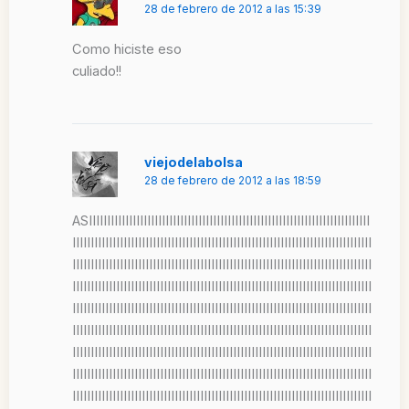
28 de febrero de 2012 a las 15:39
Como hiciste eso
culiado!!
viejodelabolsa
28 de febrero de 2012 a las 18:59
ASIIIIIIIIIIIIIIIIIIIIIIIIIIIIIIIIIIIIIIIIIIIIIIIIIIIIIIIIIIIIIIIIIIIIIIIIIIIII
IIIIIIIIIIIIIIIIIIIIIIIIIIIIIIIIIIIIIIIIIIIIIIIIIIIIIIIIIIIIIIIIIIIIIIIIIIIIIIIIII
IIIIIIIIIIIIIIIIIIIIIIIIIIIIIIIIIIIIIIIIIIIIIIIIIIIIIIIIIIIIIIIIIIIIIIIIIIIIIIIIII
IIIIIIIIIIIIIIIIIIIIIIIIIIIIIIIIIIIIIIIIIIIIIIIIIIIIIIIIIIIIIIIIIIIIIIIIIIIIIIIIII
IIIIIIIIIIIIIIIIIIIIIIIIIIIIIIIIIIIIIIIIIIIIIIIIIIIIIIIIIIIIIIIIIIIIIIIIIIIIIIIIII
IIIIIIIIIIIIIIIIIIIIIIIIIIIIIIIIIIIIIIIIIIIIIIIIIIIIIIIIIIIIIIIIIIIIIIIIIIIIIIIIII
IIIIIIIIIIIIIIIIIIIIIIIIIIIIIIIIIIIIIIIIIIIIIIIIIIIIIIIIIIIIIIIIIIIIIIIIIIIIIIIIII
IIIIIIIIIIIIIIIIIIIIIIIIIIIIIIIIIIIIIIIIIIIIIIIIIIIIIIIIIIIIIIIIIIIIIIIIIIIIIIIIII
IIIIIIIIIIIIIIIIIIIIIIIIIIIIIIIIIIIIIIIIIIIIIIIIIIIIIIIIIIIIIIIIIIIIIIIIIIIIIIIIII