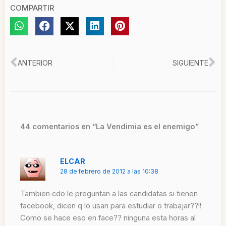
COMPARTIR
Ant
Si
ANTERIOR
SIGUIENTE
44 comentarios en “La Vendimia es el enemigo”
ELCAR
28 de febrero de 2012 a las 10:38
Tambien cdo le preguntan a las candidatas si tienen
facebook, dicen q lo usan para estudiar o trabajar??!!
Como se hace eso en face?? ninguna esta horas al