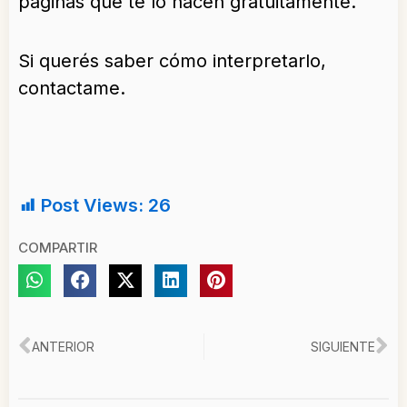
páginas que te lo hacen gratuitamente.
Si querés saber cómo interpretarlo,
contactame.
Post Views:
26
COMPARTIR
Ant
Si
ANTERIOR
SIGUIENTE