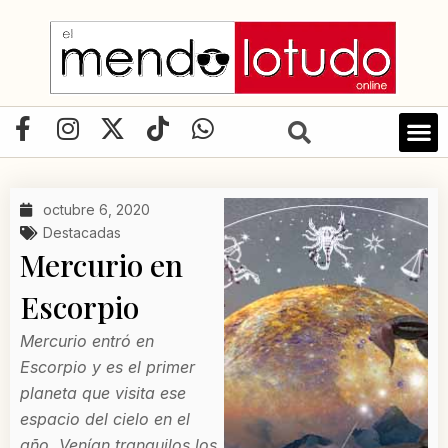
Ir
al
contenido
F
I
X
T
W
a
n
-
i
h
LIBRO D
c
s
t
k
a
e
t
w
t
t
octubre 6, 2020
b
a
i
o
s
Destacadas
o
g
t
k
a
Mercurio en
o
r
t
p
Escorpio
k
a
e
p
-
m
r
Mercurio entró en
f
Escorpio y es el primer
planeta que visita ese
espacio del cielo en el
año. Venían tranquilos los