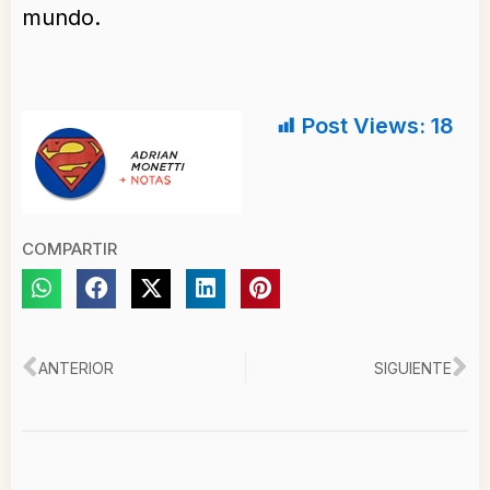
mundo.
Post Views:
18
COMPARTIR
Ant
Si
ANTERIOR
SIGUIENTE