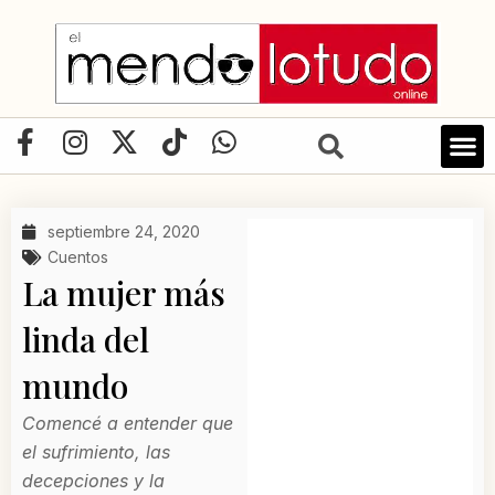
Ir
al
contenido
F
I
X
T
W
a
n
-
i
h
LIBRO D
c
s
t
k
a
e
t
w
t
t
septiembre 24, 2020
b
a
i
o
s
Cuentos
o
g
t
k
a
La mujer más
o
r
t
p
linda del
k
a
e
p
-
m
r
mundo
f
Comencé a entender que
el sufrimiento, las
decepciones y la