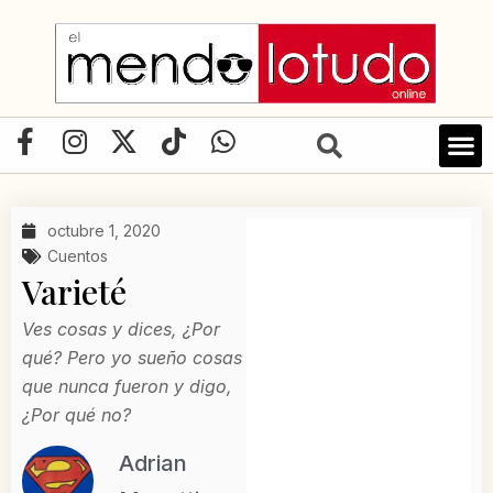
Ir
al
contenido
F
I
X
T
W
a
n
-
i
h
c
s
t
k
a
e
t
w
t
t
octubre 1, 2020
b
a
i
o
s
Cuentos
o
g
t
k
a
Varieté
o
r
t
p
k
a
e
p
Ves cosas y dices, ¿Por
-
m
r
qué? Pero yo sueño cosas
f
que nunca fueron y digo,
¿Por qué no?
Adrian