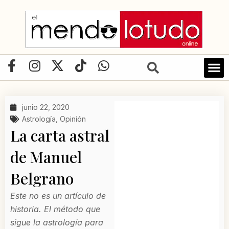
Ir
al
contenido
F
I
X
T
W
a
n
-
i
h
c
s
t
k
a
e
t
w
t
t
junio 22, 2020
b
a
i
o
s
Astrología
,
Opinión
o
g
t
k
a
La carta astral
o
r
t
p
de Manuel
k
a
e
p
-
m
r
Belgrano
f
Este no es un artículo de
historia. El método que
sigue la astrología para