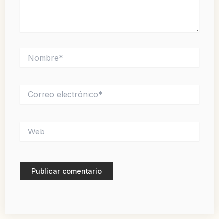
Nombre*
Correo
electrónico*
Web