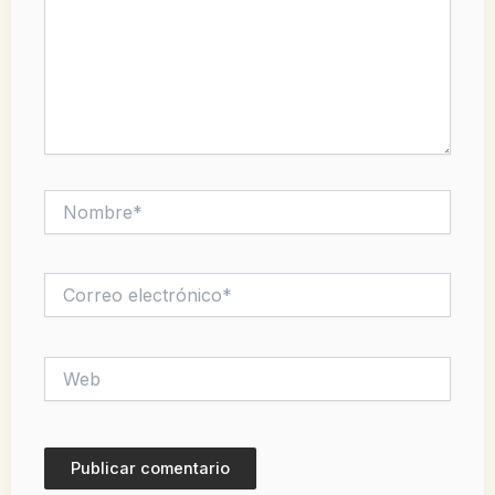
Nombre*
Correo
electrónico*
Web