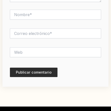
Nombre*
Correo
electrónico*
Web