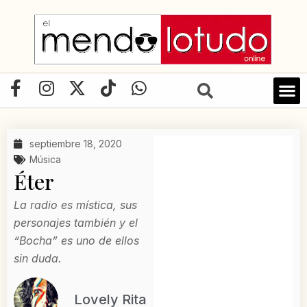
Ir
al
contenido
F
I
X
T
W
a
n
-
i
h
c
s
t
k
a
e
t
w
t
t
septiembre 18, 2020
b
a
i
o
s
Música
o
g
t
k
a
Éter
o
r
t
p
k
a
e
p
La radio es mística, sus
-
m
r
personajes también y el
f
“Bocha” es uno de ellos
sin duda.
Lovely Rita