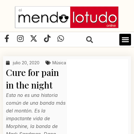
Ir
al
contenido
F
I
X
T
W
a
n
-
i
h
c
s
t
k
a
e
t
w
t
t
julio 20, 2020
Música
b
a
i
o
s
Cure for pain
o
g
t
k
a
o
r
t
p
in the night
k
a
e
p
Esta no es una historia
-
m
r
común de una banda más
f
del montón. Es la
impactante vida de
Morphine, la banda de