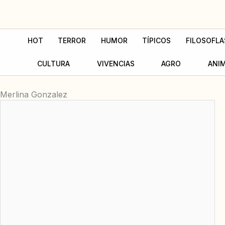
Ir
al
contenido
HOT
TERROR
HUMOR
TÍPICOS
FILOSOFLA
CULTURA
VIVENCIAS
AGRO
ANI
Merlina Gonzalez