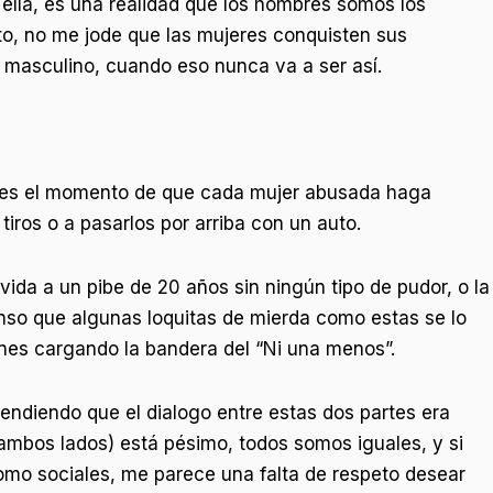
 ella, es una realidad que los hombres somos los
ito, no me jode que las mujeres conquisten sus
 masculino, cuando eso nunca va a ser así.
ra es el momento de que cada mujer abusada haga
iros o a pasarlos por arriba con un auto.
vida a un pibe de 20 años sin ningún tipo de pudor, o la
ienso que algunas loquitas de mierda como estas se lo
nes cargando la bandera del “Ni una menos”.
tendiendo que el dialogo entre estas dos partes era
 ambos lados) está pésimo, todos somos iguales, y si
como sociales, me parece una falta de respeto desear