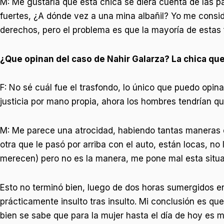
M: Me gustaría que esta chica se diera cuenta de las p
fuertes, ¿A dónde vez a una mina albañil? Yo me consid
derechos, pero el problema es que la mayoría de estas 
¿Que opinan del caso de Nahir Galarza? La chica que
F: No sé cuál fue el trasfondo, lo único que puedo op
justicia por mano propia, ahora los hombres tendrían q
M: Me parece una atrocidad, habiendo tantas maneras de 
otra que le pasó por arriba con el auto, están locas, no
merecen) pero no es la manera, me pone mal esta situ
Esto no terminó bien, luego de dos horas sumergidos en
prácticamente insulto tras insulto. Mi conclusión es qu
bien se sabe que para la mujer hasta el día de hoy es m