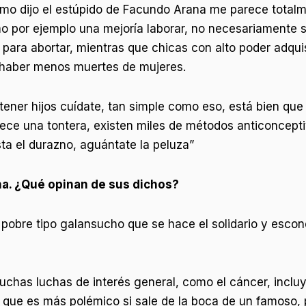
como dijo el estúpido de Facundo Arana me parece tota
como por ejemplo una mejoría laborar, no necesariamen
ara abortar, mientras que chicas con alto poder adquis
a haber menos muertes de mujeres.
tener hijos cuídate, tan simple como eso, está bien que
rece una tontera, existen miles de métodos anticoncept
usta el durazno, aguántate la peluza”
na. ¿Qué opinan de sus dichos?
pobre tipo galansucho que se hace el solidario y escond
muchas luchas de interés general, como el cáncer, incl
que es más polémico si sale de la boca de un famoso, 