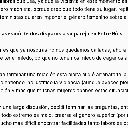
alabras que usa, ya que la violenta en este momento es
ero machista, porque creo que todo tiene su lugar, rep
feministas quieren imponer el género femenino sobre el
 asesinó de dos disparos a su pareja en Entre Ríos.
inar es que ya nosotras no nos quedamos calladas, aho
ue tener miedo, porque no tenemos miedo de cagarlos a t
terminar una relación esta pibita eligió arrebatarle la 
 lo entiendo, no justifico la violencia (aunque aveces p
ación y más que muchas mujeres apañen estas situacio
 una larga discusión, decidí terminar las preguntas, en
e todo extremo es malo, creerse el género superior (por
ucho más difícil encontrar facilidades tanto laborales 