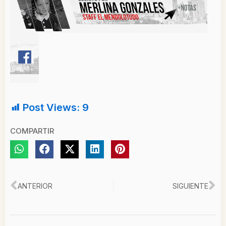
Post Views:
9
COMPARTIR
Ant
Si
ANTERIOR
SIGUIENTE