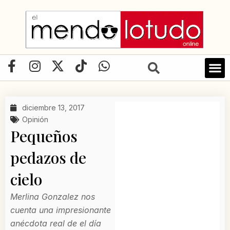
Ir
al
contenido
F
I
X
T
W
a
n
-
i
h
c
s
t
k
a
e
t
w
t
t
diciembre 13, 2017
b
a
i
o
s
Opinión
o
g
t
k
a
Pequeños
o
r
t
p
pedazos de
k
a
e
p
-
m
r
cielo
f
Merlina Gonzalez nos
cuenta una impresionante
anécdota real de el día