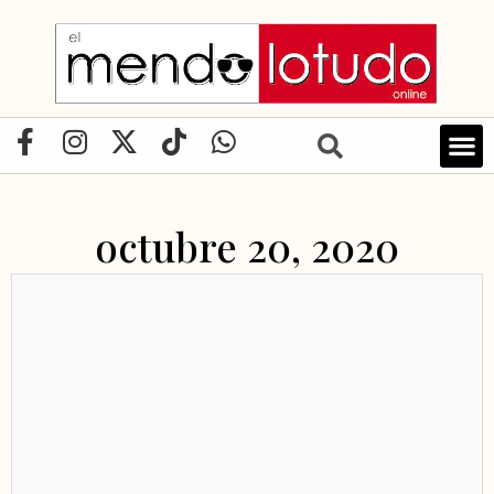
Ir
al
contenido
F
I
X
T
W
a
n
-
i
h
c
s
t
k
a
e
t
w
t
t
octubre 20, 2020
b
a
i
o
s
o
g
t
k
a
o
r
t
p
k
a
e
p
-
m
r
f