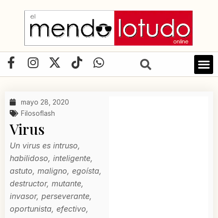
Ir
al
contenido
F
I
X
T
W
a
n
-
i
h
c
s
t
k
a
e
t
w
t
t
mayo 28, 2020
b
a
i
o
s
Filosoflash
o
g
t
k
a
Virus
o
r
t
p
k
a
e
p
Un virus es intruso,
-
m
r
habilidoso, inteligente,
f
astuto, maligno, egoísta,
destructor, mutante,
invasor, perseverante,
oportunista, efectivo,