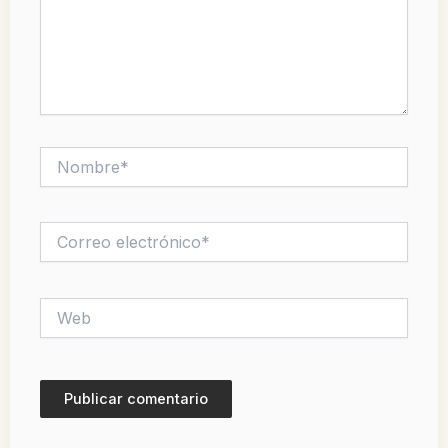
Nombre*
Correo
electrónico*
Web