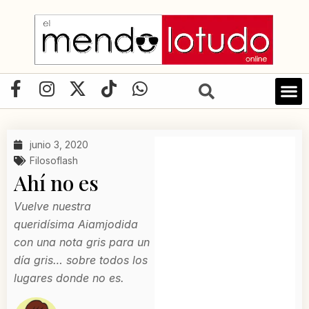
Ir
al
contenido
F
I
X
T
W
a
n
-
i
h
LIBRO D
c
s
t
k
a
e
t
w
t
t
junio 3, 2020
b
a
i
o
s
Filosoflash
o
g
t
k
a
Ahí no es
o
r
t
p
k
a
e
p
Vuelve nuestra
-
m
r
queridísima Aiamjodida
f
con una nota gris para un
día gris… sobre todos los
lugares donde no es.