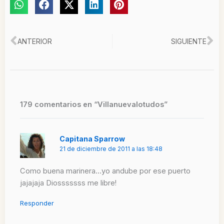
Ant
Si
ANTERIOR
SIGUIENTE
179 comentarios en “Villanuevalotudos”
Capitana Sparrow
21 de diciembre de 2011 a las 18:48
Como buena marinera…yo andube por ese puerto
jajajaja Diosssssss me libre!
Responder