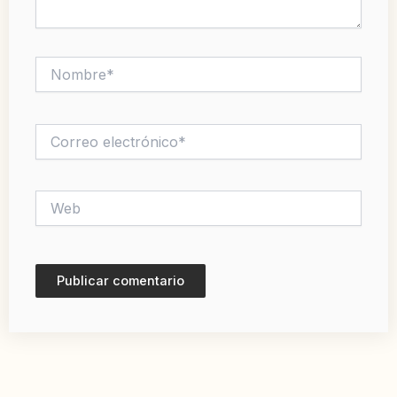
Nombre*
Correo
electrónico*
Web