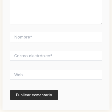
Nombre*
Correo
electrónico*
Web