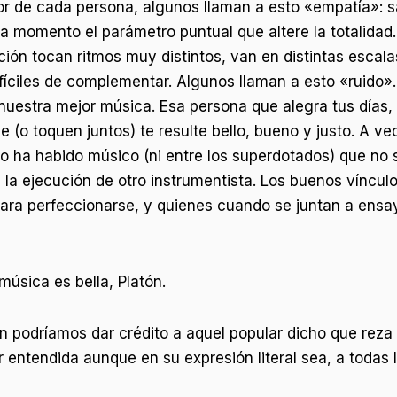
or de cada persona, algunos llaman a esto «empatía»: s
a momento el parámetro puntual que altere la totalidad
n tocan ritmos muy distintos, van en distintas escalas
fíciles de complementar. Algunos llaman a esto «ruido».
nuestra mejor música. Esa persona que alegra tus días,
 (o toquen juntos) te resulte bello, bueno y justo. A v
 no ha habido músico (ni entre los superdotados) que n
la ejecución de otro instrumentista. Los buenos vínculo
ra perfeccionarse, y quienes cuando se juntan a ensay
úsica es bella, Platón.
 podríamos dar crédito a aquel popular dicho que rez
entendida aunque en su expresión literal sea, a todas 