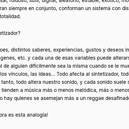
, ruidoso, sutil, digital, aleatorio, estable, exótico, m
ran siempre en conjunto, conforman un sistema con dis
totalidad.
etizador?
es, distintos saberes, experiencias, gustos y deseos in
enes, etc. y cada una de esas variables puede alterars
al de alguien difícilmente sea la misma cuando se le mu
, los vínculos, las ideas… Todo afecta al sintetizador, t
or tanto, todo altera nuestro sonido, y cada sonido suel
e tienden a música más o menos melódica, más o menos d
r eso hay quienes se asemejan más a un reggae desafina
ora es esta analogía!