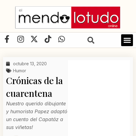
Ir
al
contenido
F
I
X
T
W
a
n
-
i
h
LIBRO D
c
s
t
k
a
e
t
w
t
t
octubre 13, 2020
b
a
i
o
s
Humor
o
g
t
k
a
Crónicas de la
o
r
t
p
cuarentena
k
a
e
p
-
m
r
Nuestro querido dibujante
f
y humorista Papez adaptó
un cuento del Capatáz a
sus viñetas!