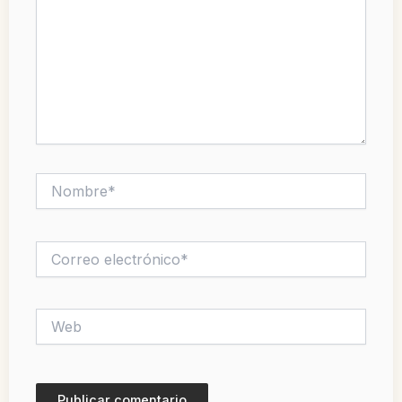
Nombre*
Correo
electrónico*
Web