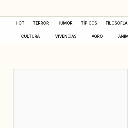
Ir
al
contenido
HOT
TERROR
HUMOR
TÍPICOS
FILOSOFLA
CULTURA
VIVENCIAS
AGRO
ANI