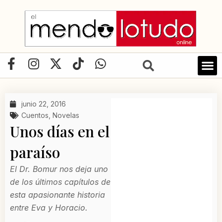
Ir
al
contenido
F
I
X
T
W
a
n
-
i
h
c
s
t
k
a
e
t
w
t
t
junio 22, 2016
b
a
i
o
s
Cuentos
,
Novelas
o
g
t
k
a
Unos días en el
o
r
t
p
paraíso
k
a
e
p
-
m
r
El Dr. Bomur nos deja uno
f
de los últimos capítulos de
esta apasionante historia
entre Eva y Horacio.