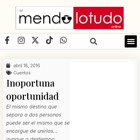
Ir
al
contenido
F
I
X
T
W
a
n
-
i
h
c
s
t
k
a
e
t
w
t
t
abril 18, 2016
b
a
i
o
s
Cuentos
o
g
t
k
a
Inoportuna
o
r
t
p
oportunidad
k
a
e
p
-
m
r
El mismo destino que
f
separa a dos personas
puede ser el mismo que se
encargue de unirlas...
aunque a destiempo.