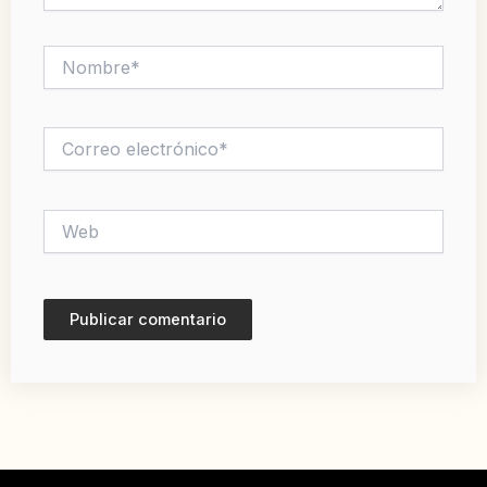
Nombre*
Correo
electrónico*
Web