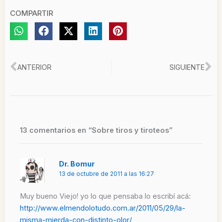
COMPARTIR
Ant
Si
ANTERIOR
SIGUIENTE
13 comentarios en “Sobre tiros y tiroteos”
Dr. Bomur
13 de octubre de 2011 a las 16:27
Muy bueno Viejo! yo lo que pensaba lo escribí acá:
http://www.elmendolotudo.com.ar/2011/05/29/la-
misma-mierda-con-distinto-olor/