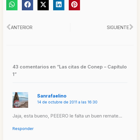
Ant
Si
ANTERIOR
SIGUIENTE
43 comentarios en “Las citas de Conep – Capítulo
1”
Sanrafaelino
14 de octubre de 2011 a las 16:30
Jaja, esta bueno, PEEERO le falta un buen remate…
Responder