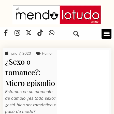
Ir
al
contenido
F
I
X
T
W
a
n
-
i
h
LIBRO D
c
s
t
k
a
e
t
w
t
t
julio 7, 2020
Humor
b
a
i
o
s
¿Sexo o
o
g
t
k
a
o
r
t
p
romance?:
k
a
e
p
Micro episodio
-
m
r
f
Estamos en un momento
de cambio ¿es todo sexo?
¿está bien ser romántico o
pasó de moda?