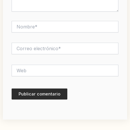
Nombre*
Correo
electrónico*
Web