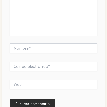
Nombre*
Correo
electrónico*
Web