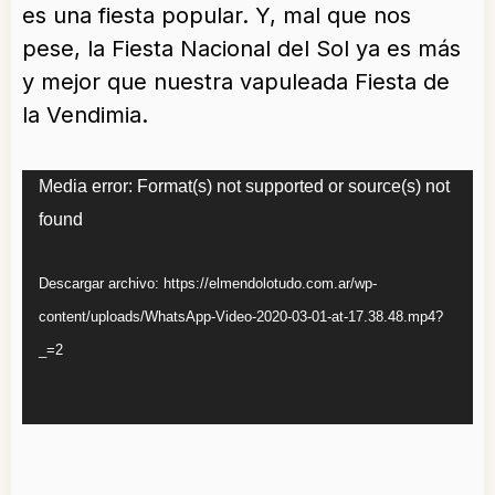
es una fiesta popular. Y, mal que nos
pese, la Fiesta Nacional del Sol ya es más
y mejor que nuestra vapuleada Fiesta de
la Vendimia.
Reproductor
Media error: Format(s) not supported or source(s) not
de
found
vídeo
Descargar archivo: https://elmendolotudo.com.ar/wp-
content/uploads/WhatsApp-Video-2020-03-01-at-17.38.48.mp4?
_=2