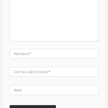
Nombre*
Correo
electrónico*
Web