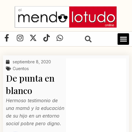
Ir
al
contenido
F
I
X
T
W
a
n
-
i
h
LIBRO D
c
s
t
k
a
e
t
w
t
t
septiembre 8, 2020
b
a
i
o
s
Cuentos
o
g
t
k
a
De punta en
o
r
t
p
blanco
k
a
e
p
-
m
r
Hermoso testimonio de
f
una mamá y la educación
de su hijo en un entorno
social pobre pero digno.