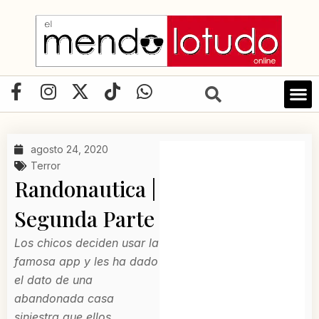
Ir
al
contenido
F
I
X
T
W
a
n
-
i
h
c
s
t
k
a
e
t
w
t
t
agosto 24, 2020
b
a
i
o
s
Terror
o
g
t
k
a
Randonautica |
o
r
t
p
Segunda Parte
k
a
e
p
-
m
r
Los chicos deciden usar la
f
famosa app y les ha dado
el dato de una
abandonada casa
siniestra que ellos