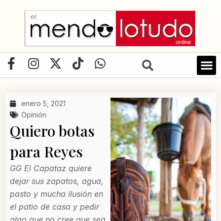
Ir
al
contenido
F
I
X
T
W
a
n
-
i
h
c
s
t
k
a
e
t
w
t
t
enero 5, 2021
b
a
i
o
s
Opinión
o
g
t
k
a
Quiero botas
o
r
t
p
para Reyes
k
a
e
p
-
m
r
GG El Capataz quiere
f
dejar sus zapatos, agua,
pasto y mucha ilusión en
el patio de casa y pedir
algo que no cree que sea