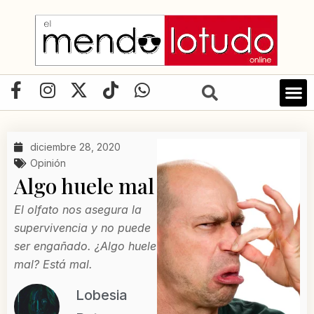
Ir
al
contenido
F
I
X
T
W
a
n
-
i
h
c
s
t
k
a
e
t
w
t
t
diciembre 28, 2020
b
a
i
o
s
Opinión
o
g
t
k
a
Algo huele mal
o
r
t
p
k
a
e
p
El olfato nos asegura la
-
m
r
supervivencia y no puede
f
ser engañado. ¿Algo huele
mal? Está mal.
Lobesia