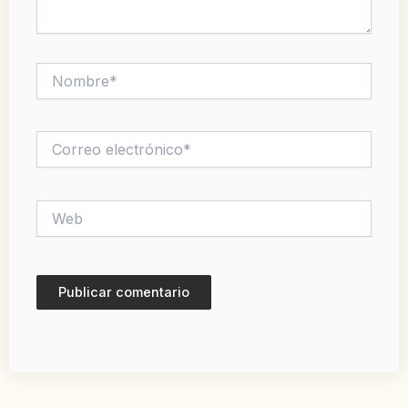
Nombre*
Correo
electrónico*
Web