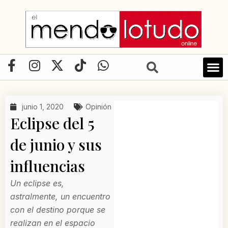
Ir
al
contenido
F
I
X
T
W
a
n
-
i
h
LIBRO D
c
s
t
k
a
e
t
w
t
t
junio 1, 2020
Opinión
b
a
i
o
s
Eclipse del 5
o
g
t
k
a
o
r
t
p
de junio y sus
k
a
e
p
influencias
-
m
r
f
Un eclipse es,
astralmente, un encuentro
con el destino porque se
realizan en el espacio