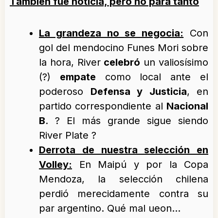
También fue noticia, pero no para tanto
La grandeza no se negocia:
Con
gol del mendocino Funes Mori sobre
la hora, River
celebró
un valiosísimo
(?)
empate
como local ante el
poderoso
Defensa y Justicia
, en
partido correspondiente al
Nacional
B
. ? El más grande sigue siendo
River Plate ?
Derrota de nuestra selección en
Volley:
En Maipú y por la Copa
Mendoza, la selección chilena
perdió merecidamente contra su
par argentino. Qué mal ueon…