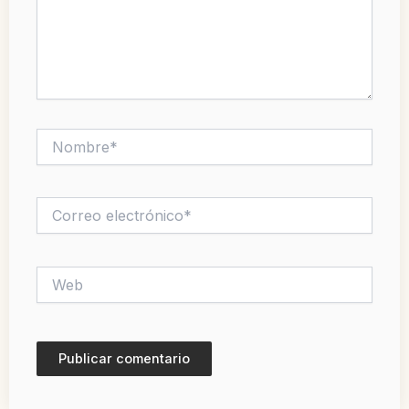
Nombre*
Correo
electrónico*
Web