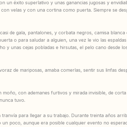
con un éxito superlativo y unas ganancias jugosas y envidi
da con velas y con una cortina como puerta. Siempre se de
asi de gala, pantalones, y corbata negros, camisa blanca c
uerta o para saludar a alguien, una vez le vio las espaldas
cho y unas cejas pobladas e hirsutas, el pelo cano desde 
voraz de mariposas, amaba comerlas, sentir sus linfas de
on moño, con ademanes furtivos y mirada invisible, de cor
 nunca tuvo.
n tranvía para llegar a su trabajo. Durante treinta años ar
un poco, aunque era posible cualquier evento no esperado,