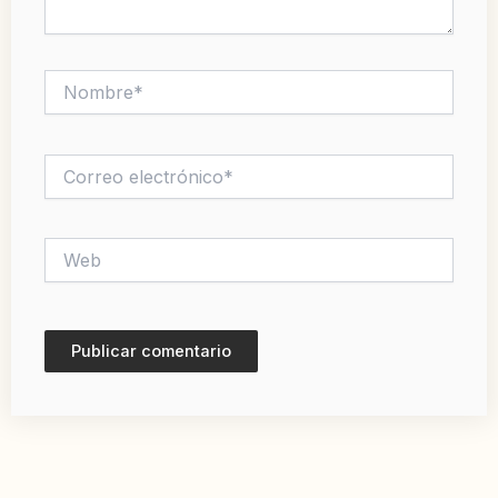
Nombre*
Correo
electrónico*
Web