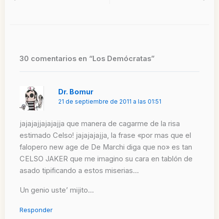
Ant
Si
30 comentarios en “Los Demócratas”
Dr. Bomur
21 de septiembre de 2011 a las 01:51
jajajajjajajajja que manera de cagarme de la risa
estimado Celso! jajajajajja, la frase «por mas que el
falopero new age de De Marchi diga que no» es tan
CELSO JAKER que me imagino su cara en tablón de
asado tipificando a estos miserias…
Un genio uste’ mijito…
Responder