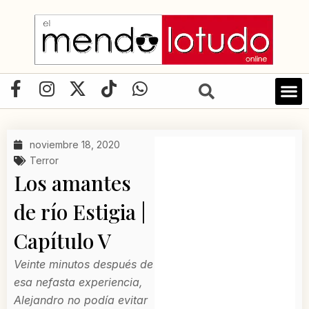
Ir
al
contenido
F
I
X
T
W
a
n
-
i
h
LIBRO D
c
s
t
k
a
e
t
w
t
t
noviembre 18, 2020
b
a
i
o
s
Terror
o
g
t
k
a
Los amantes
o
r
t
p
de río Estigia |
k
a
e
p
-
m
r
Capítulo V
f
Veinte minutos después de
esa nefasta experiencia,
Alejandro no podía evitar