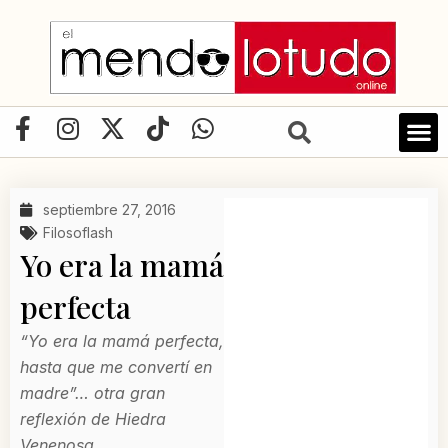
Ir
al
contenido
F
I
X
T
W
a
n
-
i
h
c
s
t
k
a
e
t
w
t
t
septiembre 27, 2016
b
a
i
o
s
Filosoflash
o
g
t
k
a
Yo era la mamá
o
r
t
p
perfecta
k
a
e
p
-
m
r
“Yo era la mamá perfecta,
f
hasta que me convertí en
madre”… otra gran
reflexión de Hiedra
Venenosa.