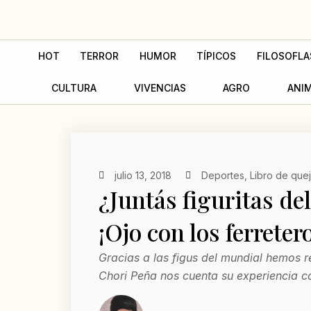
Ir
al
contenido
HOT
TERROR
HUMOR
TÍPICOS
FILOSOFLA
CULTURA
VIVENCIAS
AGRO
ANI
julio 13, 2018
Deportes
,
Libro de que
¿Juntás figuritas de
¡Ojo con los ferreter
Gracias a las figus del mundial hemos r
Chori Peña nos cuenta su experiencia co