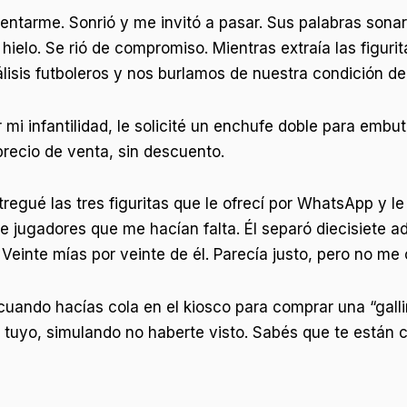
esentarme. Sonrió y me invitó a pasar. Sus palabras sona
 hielo. Se rió de compromiso. Mientras extraía las figur
isis futboleros y nos burlamos de nuestra condición de 
r mi infantilidad, le solicité un enchufe doble para embu
recio de venta, sin descuento.
regué las tres figuritas que le ofrecí por WhatsApp y l
e jugadores que me hacían falta. Él separó diecisiete adi
einte mías por veinte de él. Parecía justo, pero no me 
cuando hacías cola en el kiosco para comprar una “galli
e tuyo, simulando no haberte visto. Sabés que te están