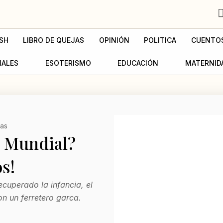
SH
LIBRO DE QUEJAS
OPINIÓN
POLITICA
CUENTO
MALES
ESOTERISMO
EDUCACIÓN
MATERNID
jas
l Mundial?
os!
ecuperado la infancia, el
n un ferretero garca.