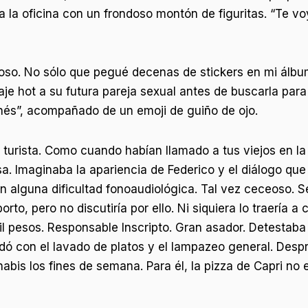
a la oficina con un frondoso montón de figuritas. “Te vo
so. No sólo que pegué decenas de stickers en mi álbum
hot a su futura pareja sexual antes de buscarla para ir a
nés”, acompañado de un emoji de guiño de ojo.
mo turista. Como cuando habían llamado a tus viejos en 
a. Imaginaba la apariencia de Federico y el diálogo qu
on alguna dificultad fonoaudiológica. Tal vez ceceoso.
rto, pero no discutiría por ello. Ni siquiera lo traería a
l pesos. Responsable Inscripto. Gran asador. Detestaba l
dó con el lavado de platos y el lampazeo general. Despro
abis los fines de semana. Para él, la pizza de Capri no 