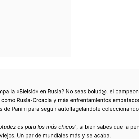
mpa la «Bielsió» en Rusia? No seas bolud@, el campeo
s como Rusia-Croacia y más enfrentamientos empatados 
tas de Panini para seguir autoflagelándote coleccionando
otudez es para los más chicos’
, si bien sabés que la pe
s viejos. Un par de mundiales más y se acaba.