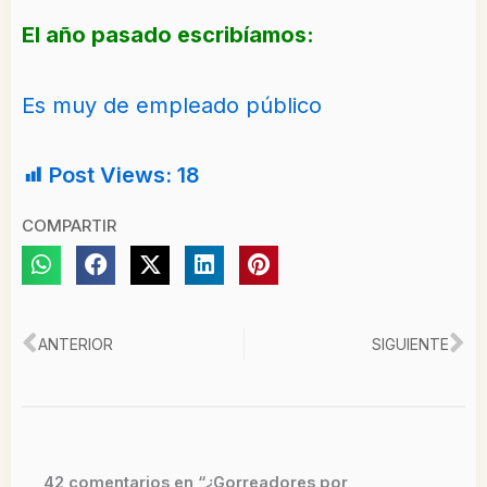
El año pasado escribíamos:
Es muy de empleado público
Post Views:
18
COMPARTIR
Ant
Si
ANTERIOR
SIGUIENTE
42 comentarios en “¿Gorreadores por