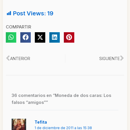
Post Views:
19
COMPARTIR
Ant
Si
ANTERIOR
SIGUIENTE
36 comentarios en “Moneda de dos caras: Los
falsos “amigos””
Tefita
1 de diciembre de 2011 a las 15:38